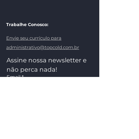
Trabalhe Conosco:
Envie seu currículo para
administrativo@topcold.com.br
Assine nossa newsletter e 
não perca nada!
Email
*
Cadastre-se aqui!
Quero participar da lista de e-mails.