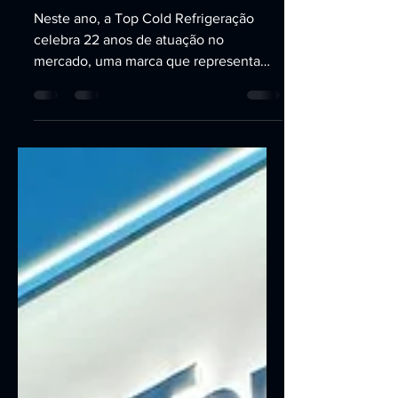
confiança e inovação
Neste ano, a Top Cold Refrigeração
celebra 22 anos de atuação no
mercado, uma marca que representa
muito mais do que o tempo. São mais
de duas décadas dedicadas ao
desenvolvimento de soluções para
refrigeração industrial, construindo
relacionamentos sólidos e participando
do crescimento de clientes dos mais
diversos segmentos. Ao longo dessa
jornada, cada projeto desenvolvido,
cada equipamento fabricado e cada
desafio superado contribuíram para a
construção da história da Top