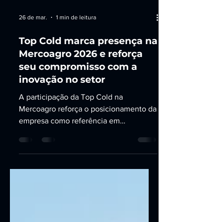
26 de mar.
1 min de leitura
Top Cold marca presença na
Mercoagro 2026 e reforça
seu compromisso com a
inovação no setor
A participação da Top Cold na
Mercoagro reforça o posicionamento da
empresa como referência em
refrigeração industrial no Brasil,
apresentando soluções completas para
a indústria alimentícia, frigoríficos e
centros de distribuição. Durante o
evento, a Top Cold esteve presente
com suas tecnologias voltadas à